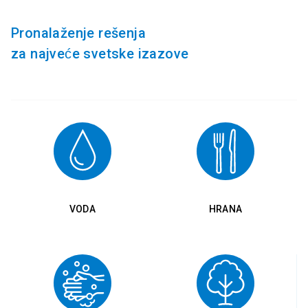
Pronalaženje rešenja
za najveće svetske izazove
VODA
HRANA