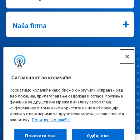
Naša firma
Povežite se
Сагласност за колачиће
Користимо колачиће како бисмо омогућили исправан рад
веб локације, прилагођавање садржаја и огласа, пружање
функција за друштвене мреже и анализу саобраћаја.
Подешавања колачића
Информације о томе како користите нашу веб локацију
делимо с партнерима за друштвене мреже, оглашавање и
аналитику.
Политика колачића
Прихвати све
Одбиј све