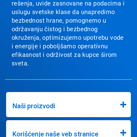
rešenja, uvide zasnovane na podacima i
uslugu svetske klase da unapredimo
bezbednost hrane, pomognemo u
održavanju čistog i bezbednog
okruženja, optimizujemo upotrebu vode
i energije i poboljšamo operativnu
efikasnost i održivost za kupce širom
sveta.
Naši proizvodi
Korišćenje naše veb stranice