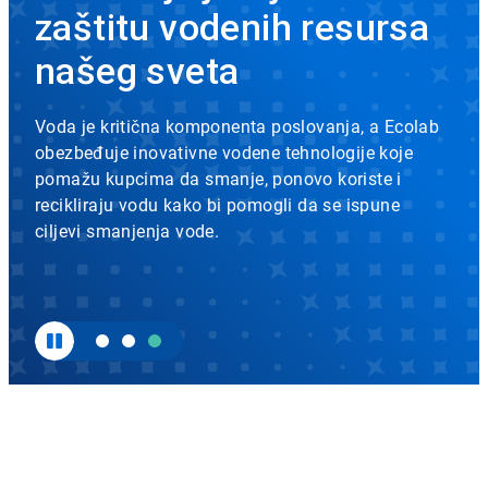
rotation.
zaštitu vodenih resursa
Use
prevencije
the
našeg sveta
slide
infekcija
dots
to
|
Voda je kritična komponenta poslovanja, a Ecolab
navigate.
obezbeđuje inovativne vodene tehnologije koje
EcolabBack
pomažu kupcima da smanje, ponovo koriste i
ButtonSearch
recikliraju vodu kako bi pomogli da se ispune
ciljevi smanjenja vode.
IconFilter
Icon