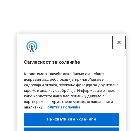
Сагласност за колачиће
Користимо колачиће како бисмо омогућили
исправан рад веб локације, прилагођавање
садржаја и огласа, пружање функција за друштвене
мреже и анализу саобраћаја. Информације о томе
како користите нашу веб локацију делимо с
партнерима за друштвене мреже, оглашавање и
аналитику.
Политика колачића
Прихвати све колачиће