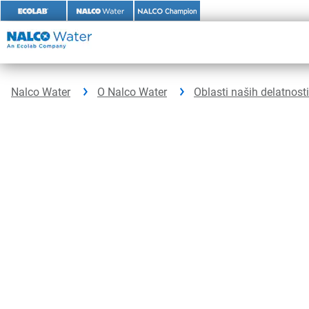
Skip
to
content
Nalco Water
O Nalco Water
Oblasti naših delatnosti