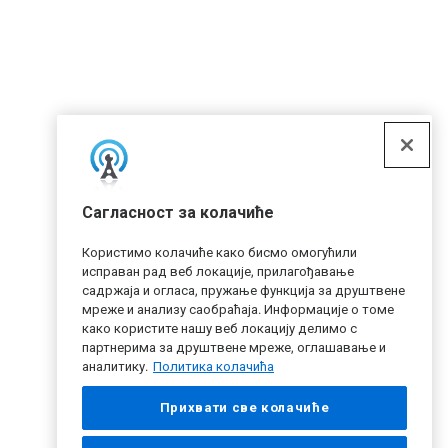
Сагласност за колачиће
Користимо колачиће како бисмо омогућили
исправан рад веб локације, прилагођавање
садржаја и огласа, пружање функција за друштвене
мреже и анализу саобраћаја. Информације о томе
како користите нашу веб локацију делимо с
партнерима за друштвене мреже, оглашавање и
аналитику.
Политика колачића
Прихвати све колачиће