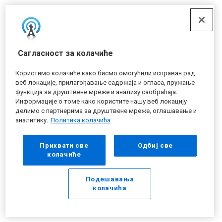
Сагласност за колачиће
Користимо колачиће како бисмо омогућили исправан рад
веб локације, прилагођавање садржаја и огласа, пружање
функција за друштвене мреже и анализу саобраћаја.
Информације о томе како користите нашу веб локацију
делимо с партнерима за друштвене мреже, оглашавање и
аналитику.
Политика колачића
Прихвати све
Одбиј све
колачиће
Подешавања
колачића